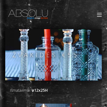
ŽVAKIDĖS €55
Išmatavimai:
ø12x25H