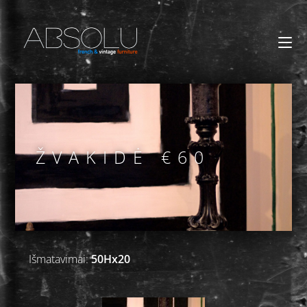
ŽVAKIDĖ €60
Išmatavimai:
50Hx20