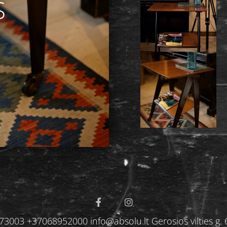
S
S
3003 +37068952000 info@absolu.lt Gerosios vilties g. 6