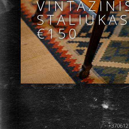
VINTAŽINI
STALIUKA
€150
+3706127