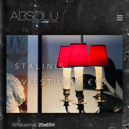
STALINIS
ŠVIESTUVAS €95
Išmatavimai:
20x65H