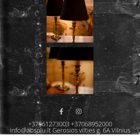
+37061273003 +37068952000
info@absolu.lt Gerosios vilties g. 6A Vilnius