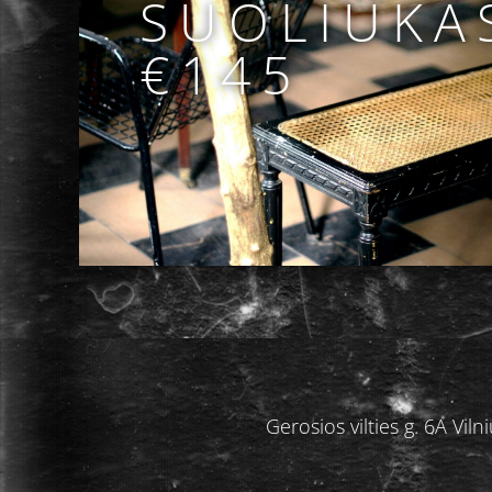
SUOLIUKA
€145
Gerosios vilties g. 6A V