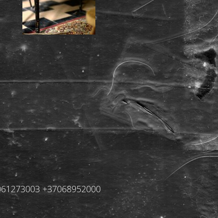
+37061273003 +37068952000