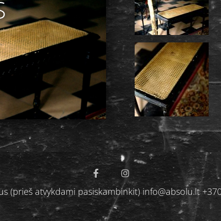
S
ilnius (prieš atvykdami pasiskambinkit) info@absolu.lt 