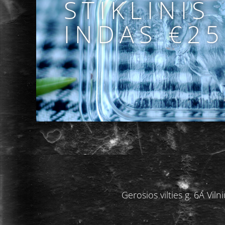
STIKLINIS
INDAS €25
Gerosios vilties g. 6A V