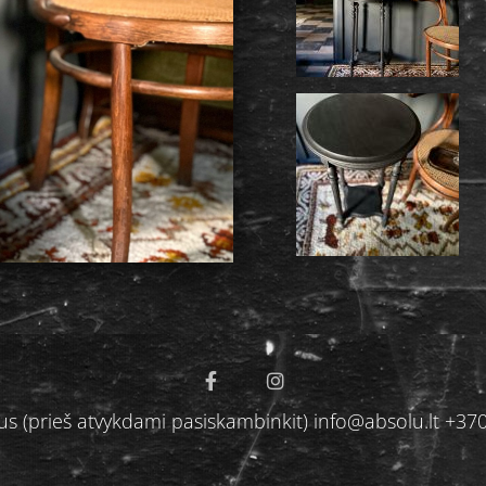
S
ilnius (prieš atvykdami pasiskambinkit) info@absolu.lt 