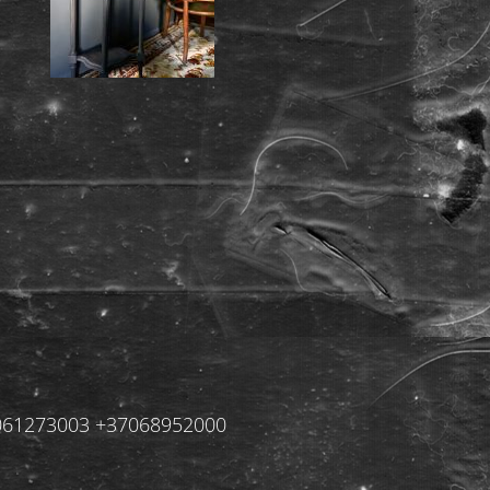
+37061273003 +37068952000