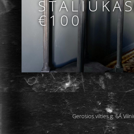
STALIUKA
€100
Gerosios vilties g. 6A V