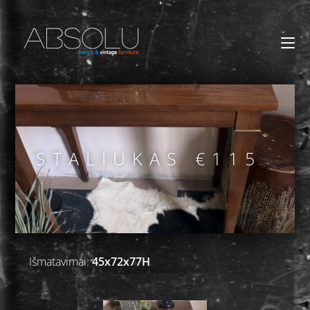
STALIUKAS €115
Išmatavimai:
45x72x77H