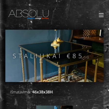
STALIUKAI €85
Išmatavimai:
46x38x38H