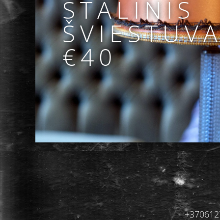
STALINIS
ŠVIESTUV
€40
+3706127