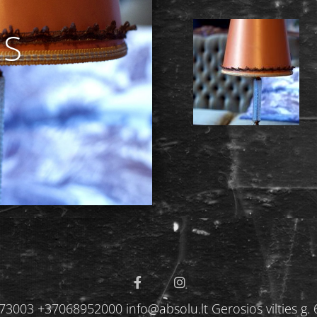
AS
3003 +37068952000 info@absolu.lt Gerosios vilties g. 6