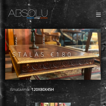
STALAS €180
Išmatavimai:
120X80X45H