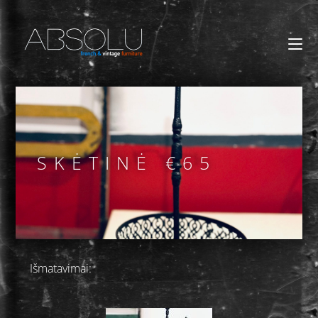
SKĖTINĖ €65
Išmatavimai: