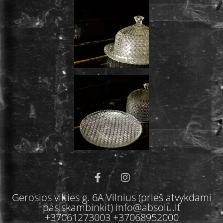
Gerosios vilties g. 6A Vilnius (prieš atvykdami
pasiskambinkit) info@absolu.lt
+37061273003 +37068952000