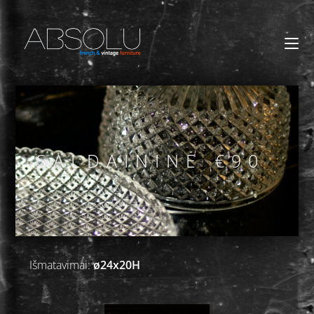
SALDAININĖ €90
Išmatavimai:
ø24x20H