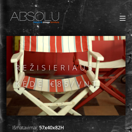
REŽISIERIAUS
KĖDĖ €85/VNT
Išmatavimai:
57x40x82H