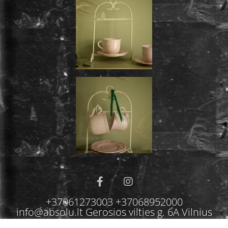
+37061273003 +37068952000
info@absolu.lt Gerosios vilties g. 6A Vilnius