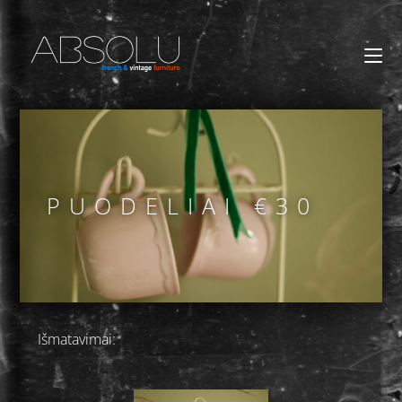
PUODELIAI €30
Išmatavimai: