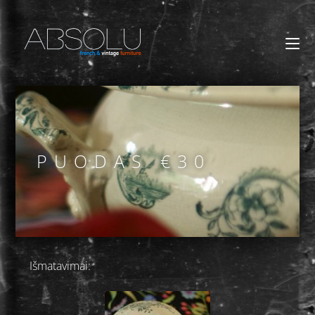
PUODAS €30
Išmatavimai: