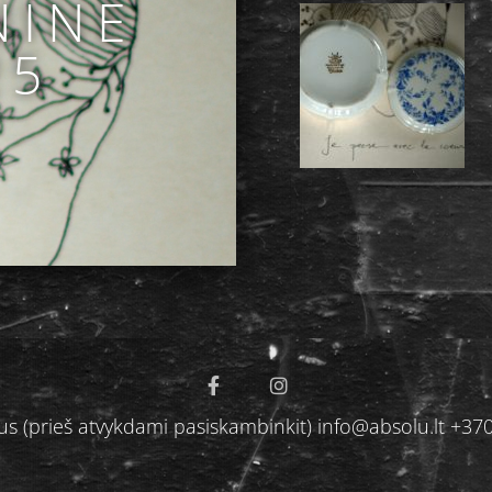
NINĖ
25
ilnius (prieš atvykdami pasiskambinkit) info@absolu.lt 