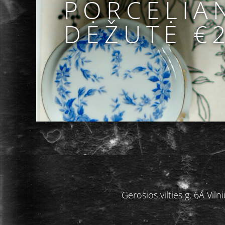
PORCELIA
DĖŽUTĖ €
Gerosios vilties g. 6A V