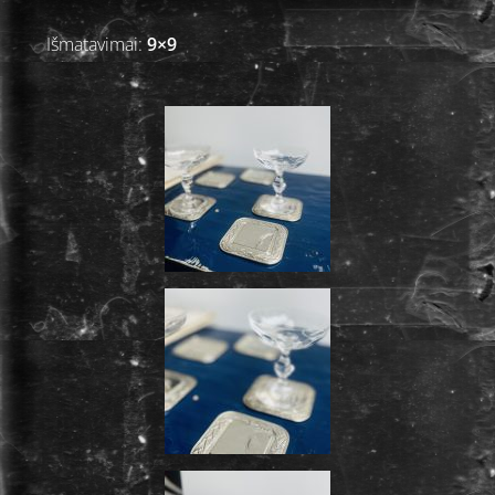
Išmatavimai:
9×9