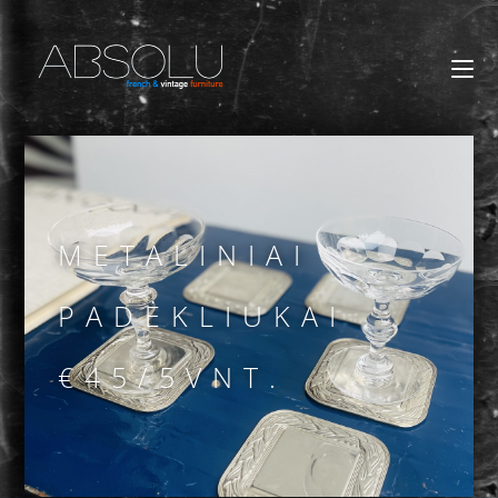
METALINIAI
PADĖKLIUKAI
€45/5VNT.