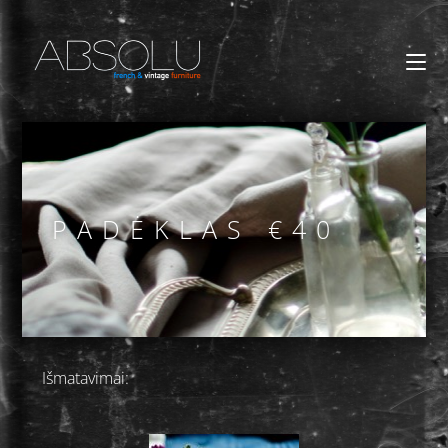
PADĖKLAS €40
Išmatavimai: