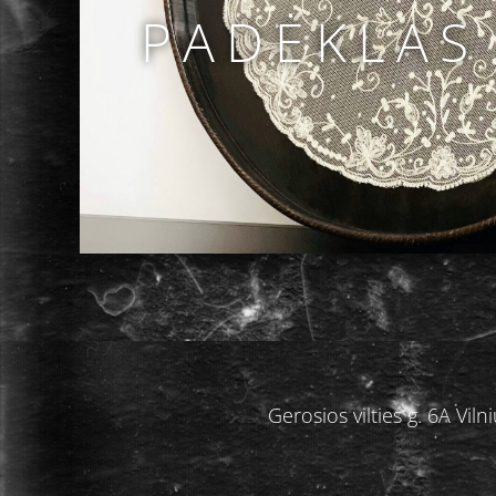
PADĖKLAS
Gerosios vilties g. 6A V