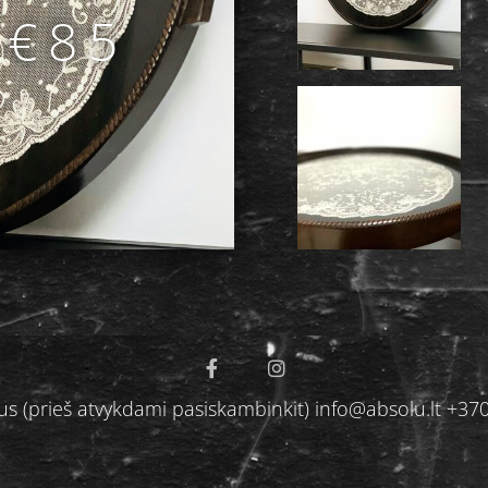
 €85
ilnius (prieš atvykdami pasiskambinkit) info@absolu.lt 