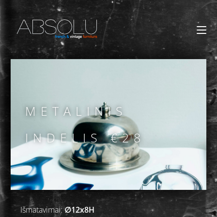
METALINIS
INDELIS €28
Išmatavimai:
∅12x8H