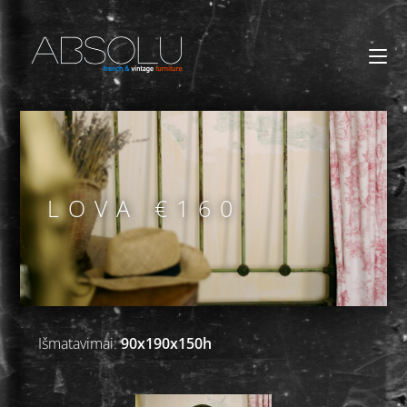
LOVA €160
Išmatavimai:
90x190x150h