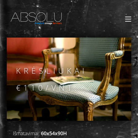
KRĖSLIUKAI
€110/VNT.
Išmatavimai:
60x54x90H