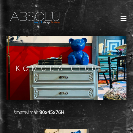
KOMODA €160
Išmatavimai:
80x45x76H