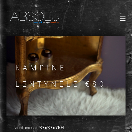
KAMPINĖ
LENTYNĖLĖ €80
Išmatavimai:
37x37x76H