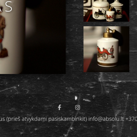
AS
ilnius (prieš atvykdami pasiskambinkit) info@absolu.lt 