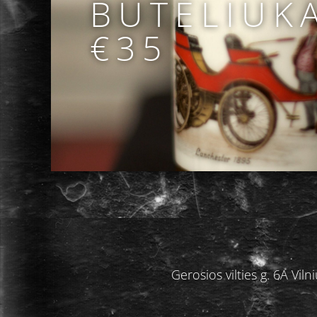
BUTELIUK
€35
Gerosios vilties g. 6A V