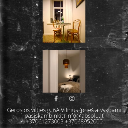
Gerosios vilties g. 6A Vilnius (prieš atvykdami
pasiskambinkit) info@absolu.lt
+37061273003 +37068952000