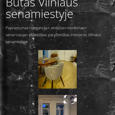
Butas Vilniaus
senamiestyje
Paprastumas+elegancija+ vintažas+modernas+
sena+nauja= eklektiškas paryžietiškas interjeras Vilniaus
senamiestyje