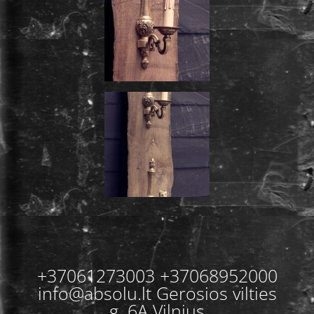
+37061273003 +37068952000
info@absolu.lt Gerosios vilties
g. 6A Vilnius