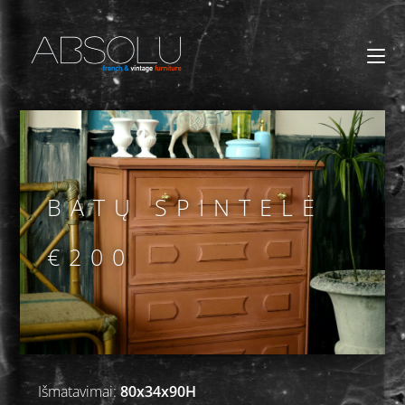
BATŲ SPINTELĖ
€200
Išmatavimai:
80x34x90H